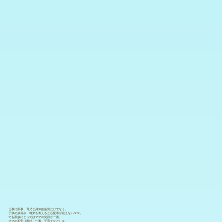
仕事に家事、育児と身体的疲労だけでなく、
子供の成長や、将来を考えると心配事が絶えないママ。
でも家族にとってはママの笑顔が一番。
ママの不安（家計、仕事、子育てなど）を