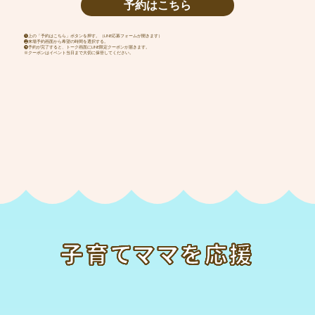
予約はこちら
❶上の「予約はこちら」ボタンを押す。（LINE応募フォームが開きます）
​❷来場予約画面から希望の時間を選択する。
❸予約が完了すると、トーク画面にLINE限定クーポンが届きます。
※クーポンはイベント当日まで大切に保管してください。
子育てママを応援