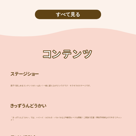
すべて見る
コンテンツ
ステージショー
親子で楽しめるコンテンツがいっぱい！一緒に盛り上がろう♪ワクワク・キラキラのステージです。
きっずうんどうかい
「きっずうんどうかい」では、ハイハイ・カタカタ・パカパカなど年齢別レースを開催！ご家族で応援！事前予約制なので今すぐチェッ
ク！