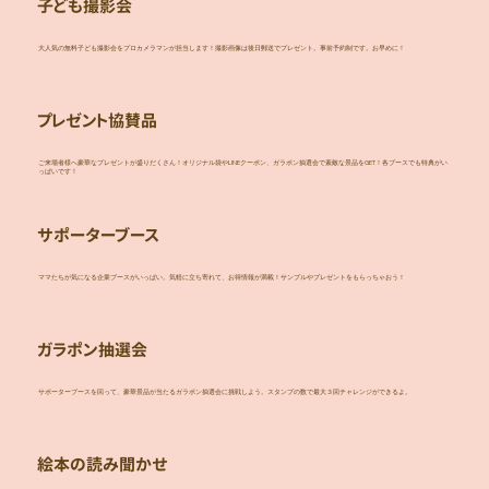
子ども撮影会
大人気の無料子ども撮影会をプロカメラマンが担当します！撮影画像は後日郵送でプレゼント。事前予約制です。お早めに！
プレゼント協賛品
ご来場者様へ豪華なプレゼントが盛りだくさん！オリジナル袋やLINEクーポン、ガラポン抽選会で素敵な景品をGET！各ブースでも特典がい
っぱいです！
サポーターブース
ママたちが気になる企業ブースがいっぱい。気軽に立ち寄れて、お得情報が満載！サンプルやプレゼントをもらっちゃおう！
ガラポン抽選会
サポーターブースを回って、豪華景品が当たるガラポン抽選会に挑戦しよう。スタンプの数で最大３回チャレンジができるよ。
絵本の読み聞かせ