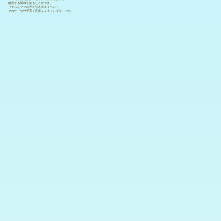
解消する情報を知ることができ、
リアルなママの声を引き出すイベント
それが「信州子育て応援ふぇすてぃばる」です。