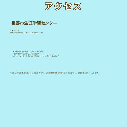
アクセス
長野市生涯学習センター
〒381-0834
長野県長野市鶴賀1271-3 TOiGO WEST 3・4F
●JR 長野駅（善光寺口）から徒歩約10分
●長野電鉄市役所前駅から徒歩約5分
●アルピコ交通・長電バス「昭和通り」バス停から徒歩約1分
※当日は周辺道路の混雑が予想されますので、公共交通機関でご来場いただきますよう、ご協力をお願いいたします。