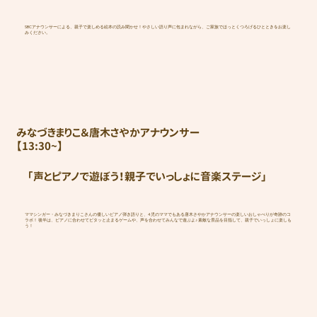
SBCアナウンサーによる、親子で楽しめる絵本の読み聞かせ！やさしい語り声に包まれながら、ご家族でほっとくつろげるひとときをお楽し
みください。
みなづきまりこ＆唐木さやかアナウンサー
​【13:30~】
「声とピアノで遊ぼう！親子でいっしょに音楽ステージ」
ママシンガー・みなづきまりこさんの優しいピアノ弾き語りと、4児のママでもある唐木さやかアナウンサーの楽しいおしゃべりが奇跡のコ
ラボ！ 後半は、ピアノに合わせてピタッと止まるゲームや、声を合わせてみんなで遊ぶよ♪ 素敵な景品を目指して、親子でいっしょに楽しも
う！