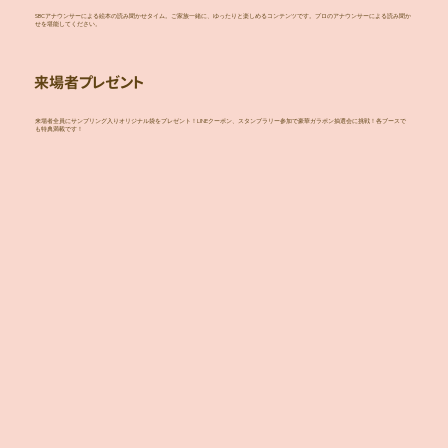
SBCアナウンサーによる絵本の読み聞かせタイム。ご家族一緒に、ゆったりと楽しめるコンテンツです。プロのアナウンサーによる読み聞か
せを堪能してください。
来場者プレゼント
来場者全員にサンプリング入りオリジナル袋をプレゼント！LINEクーポン、スタンプラリー参加で豪華ガラポン抽選会に挑戦！各ブースで
も特典満載です！