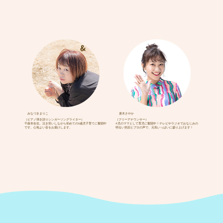
&
みなづきまりこ
唐木さやか
（ピアノ弾き語りシンガーソングライター）
（フリーアナウンサー）
千曲市在住。泣き笑いしながら初めての0歳児子育てに奮闘中
4児のママとして育児に奮闘中！テレビやラジオでおなじみの
です。心地よい音をお届けします。
明るい笑顔とプロの声で、元気いっぱいに盛り上げます！