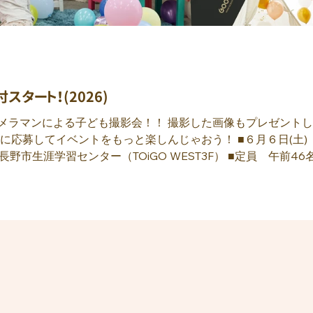
スタート！(2026)
メラマンによる子ども撮影会！！ 撮影した画像もプレゼント
ベントをもっと楽しんじゃおう！ ■６月６日(土) 信州子育て応援ふぇすてぃ
長野市生涯学習センター（TOiGO WEST3F） ■定員 午前46
影した写真データは、後日開催するスポンサー様のライフプラン
日程や場所などの詳細は、当日のご案内になります。