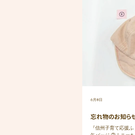
6月8日
忘れ物のお知らせ（
『信州子育て応援ふ