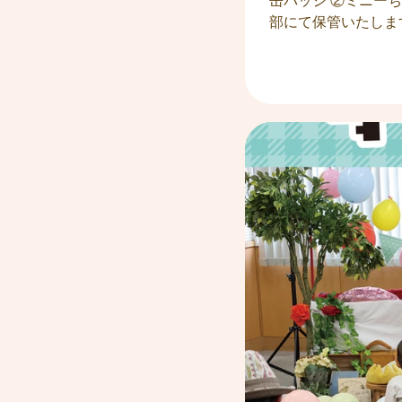
缶バッジ ②ミニー
部にて保管いたしま
ム ・メール : info@